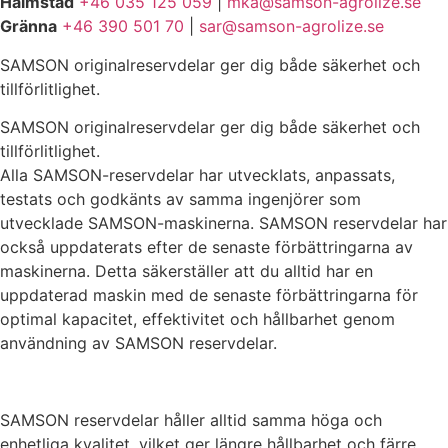
Halmstad
+46 035 125 059
|
mka@samson-agrolize.se
Gränna
+46 390 501 70
|
sar@samson-agrolize.se
SAMSON originalreservdelar ger dig både säkerhet och
tillförlitlighet.
SAMSON originalreservdelar ger dig både säkerhet och
tillförlitlighet.
Alla SAMSON-reservdelar har utvecklats, anpassats,
testats och godkänts av samma ingenjörer som
utvecklade SAMSON-maskinerna. SAMSON reservdelar har
också uppdaterats efter de senaste förbättringarna av
maskinerna. Detta säkerställer att du alltid har en
uppdaterad maskin med de senaste förbättringarna för
optimal kapacitet, effektivitet och hållbarhet genom
användning av SAMSON reservdelar.
SAMSON reservdelar håller alltid samma höga och
enhetliga kvalitet, vilket ger längre hållbarhet och färre